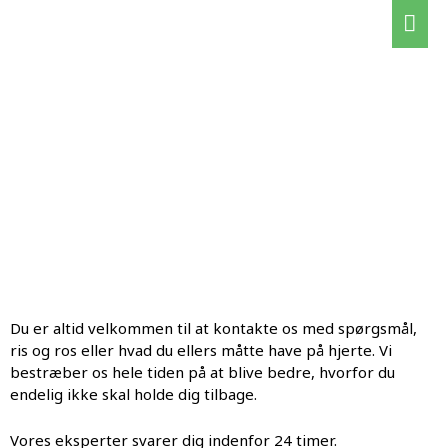
Gå
Hov
til
indholdet
KONTAKT OS
Du er altid velkommen til at kontakte os med spørgsmål,
ris og ros eller hvad du ellers måtte have på hjerte. Vi
bestræber os hele tiden på at blive bedre, hvorfor du
endelig ikke skal holde dig tilbage.
Vores eksperter svarer dig indenfor 24 timer.